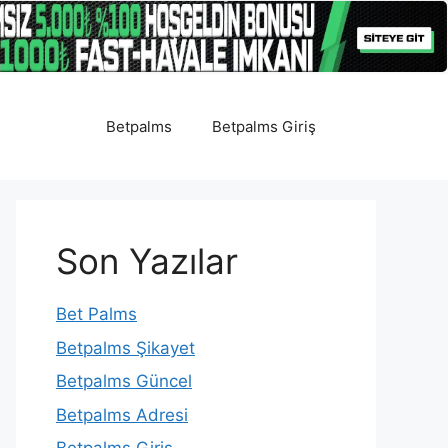
Betpalms
Betpalms Giriş
Son Yazılar
Bet Palms
Betpalms Şikayet
Betpalms Güncel
Betpalms Adresi