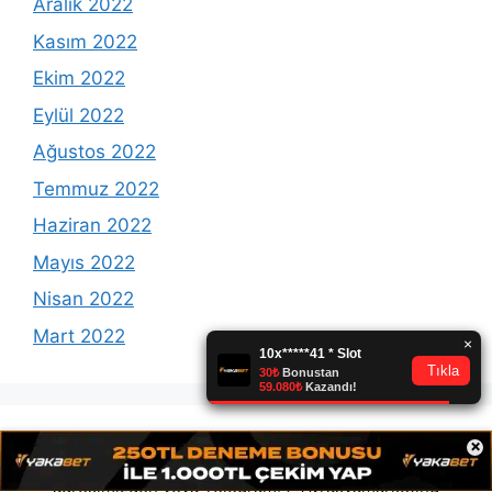
Aralık 2022
Kasım 2022
Ekim 2022
Eylül 2022
Ağustos 2022
Temmuz 2022
Haziran 2022
Mayıs 2022
Nisan 2022
Mart 2022
"Avrasya'nın en büyük reklam platformunda olmak için
×
Microsoft Teams:
reklam@avrasyamarketing.com
adresimizden veya Telegram: @Avrasyamarketing