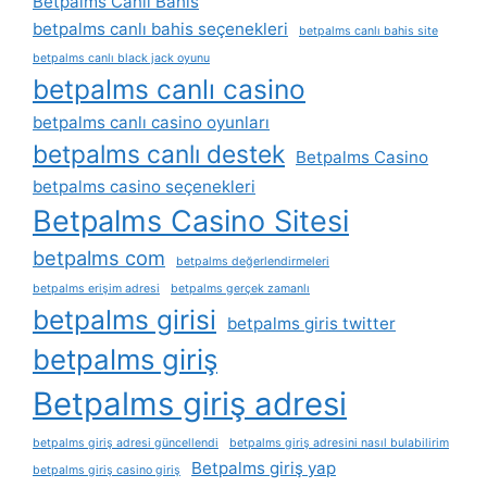
Betpalms Canlı Bahis
betpalms canlı bahis seçenekleri
betpalms canlı bahis site
betpalms canlı black jack oyunu
betpalms canlı casino
betpalms canlı casino oyunları
betpalms canlı destek
Betpalms Casino
betpalms casino seçenekleri
Betpalms Casino Sitesi
betpalms com
betpalms değerlendirmeleri
betpalms erişim adresi
betpalms gerçek zamanlı
betpalms girisi
betpalms giris twitter
betpalms giriş
Betpalms giriş adresi
betpalms giriş adresi güncellendi
betpalms giriş adresini nasıl bulabilirim
Betpalms giriş yap
betpalms giriş casino giriş