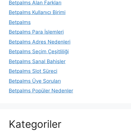
Betpalms Alan Farkları
Betpalms Kullanıcı Birimi
Betpalms
Betpalms Para İşlemleri
Betpalms Adres Nedenleri
Betpalms Seçim Çeşitliliği
Betpalms Sanal Bahisler
Betpalms Slot Süreci
Betpalms Üye Soruları
Betpalms Popüler Nedenler
Kategoriler