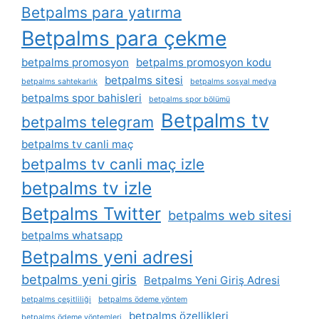
Betpalms para yatırma
Betpalms para çekme
betpalms promosyon
betpalms promosyon kodu
betpalms sitesi
betpalms sahtekarlık
betpalms sosyal medya
betpalms spor bahisleri
betpalms spor bölümü
Betpalms tv
betpalms telegram
betpalms tv canli maç
betpalms tv canli maç izle
betpalms tv izle
Betpalms Twitter
betpalms web sitesi
betpalms whatsapp
Betpalms yeni adresi
betpalms yeni giris
Betpalms Yeni Giriş Adresi
betpalms çeşitliliği
betpalms ödeme yöntem
betpalms özellikleri
betpalms ödeme yöntemleri