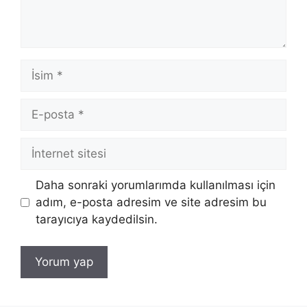
İsim
E-
posta
İnternet
sitesi
Daha sonraki yorumlarımda kullanılması için
adım, e-posta adresim ve site adresim bu
tarayıcıya kaydedilsin.