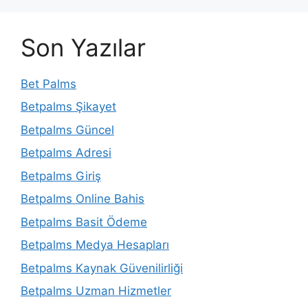
Son Yazılar
Bet Palms
Betpalms Şikayet
Betpalms Güncel
Betpalms Adresi
Betpalms Giriş
Betpalms Online Bahis
Betpalms Basit Ödeme
Betpalms Medya Hesapları
Betpalms Kaynak Güvenilirliği
Betpalms Uzman Hizmetler