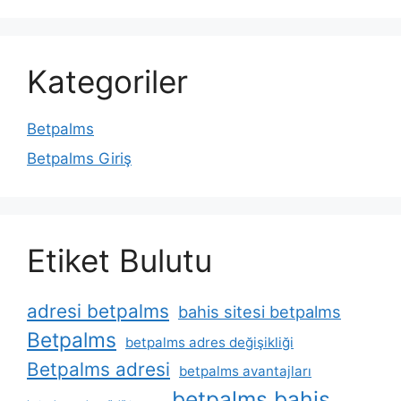
Kategoriler
Betpalms
Betpalms Giriş
Etiket Bulutu
adresi betpalms
bahis sitesi betpalms
Betpalms
betpalms adres değişikliği
Betpalms adresi
betpalms avantajları
betpalms bahis