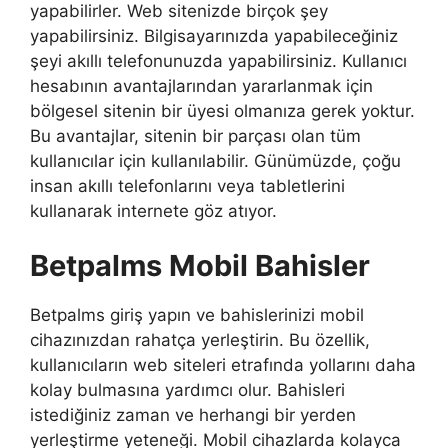
yapabilirler. Web sitenizde birçok şey
yapabilirsiniz. Bilgisayarınızda yapabileceğiniz
şeyi akıllı telefonunuzda yapabilirsiniz. Kullanıcı
hesabının avantajlarından yararlanmak için
bölgesel sitenin bir üyesi olmanıza gerek yoktur.
Bu avantajlar, sitenin bir parçası olan tüm
kullanıcılar için kullanılabilir. Günümüzde, çoğu
insan akıllı telefonlarını veya tabletlerini
kullanarak internete göz atıyor.
Betpalms Mobil Bahisler
Betpalms giriş yapın ve bahislerinizi mobil
cihazınızdan rahatça yerleştirin. Bu özellik,
kullanıcıların web siteleri etrafında yollarını daha
kolay bulmasına yardımcı olur. Bahisleri
istediğiniz zaman ve herhangi bir yerden
yerleştirme yeteneği. Mobil cihazlarda kolayca