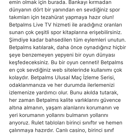
emin olmak için burada. Bankayı kırmadan
dünyanın dört bir yanından en sevdiğiniz spor
takımları için tezahürat yapmaya hazır olun!
Betpalms Live TV hizmeti ile aradığınız oranları
sunan çok çeşitli spor kitaplarına erişebilirsiniz.
Şimdiye kadar bahsedilen tüm eylemleri unutun.
Betpalms katılarak, daha önce oynadığınız hiçbir
şeye benzemeyen yepyeni bir oyun dünyası
keşfedeceksiniz. Bu bir oyun cenneti! Betpalms
en çok sevdiğiniz web sitelerinde kullanımı çok
kolaydır. Betpalms Ulusal Maç İzleme Serisi,
odaklanmanıza ve her durumda ilerlemenizi
izlemenize yardımcı olur. Bunu akılda tutarak,
her zaman Betpalms kalite varlıklarını güvence
altına almanın, yaşam alanlarını korumanın ve
yeri korumanın yollarını bulmanın yollarını
arıyoruz. Rulet tabloları birinci sınıftır ve hemen
çalınmaya hazırdır. Canlı casino, birinci sınıf