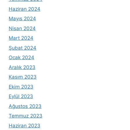
Haziran 2024
Mayıs 2024
Nisan 2024
Mart 2024
Şubat 2024
Ocak 2024
Aralık 2023
Kasım 2023
Ekim 2023
Eylül 2023
Ağustos 2023
Temmuz 2023
Haziran 2023