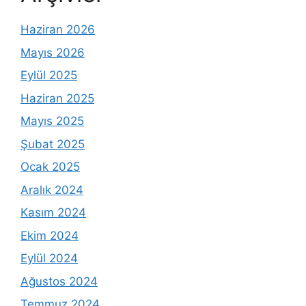
Haziran 2026
Mayıs 2026
Eylül 2025
Haziran 2025
Mayıs 2025
Şubat 2025
Ocak 2025
Aralık 2024
Kasım 2024
Ekim 2024
Eylül 2024
Ağustos 2024
Temmuz 2024