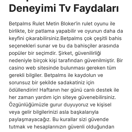
Deneyimi Tv Faydaları
Betpalms Rulet Metin Bloker’in rulet oyunu ile
birlikte, bir patlama yapabilir ve oyunun daha da
keyfini çıkarabilirsiniz.Betpalms çok çeşitli bahis
seçenekleri sunar ve bu da bahisçiler arasında
popüler bir seçimdir. Şirket, güvenilirliği
nedeniyle birçok kişi tarafından güvenilmiştir. Bir
casino web sitesinde bulunması gereken tüm
gerekli bilgiler. Betpalms ile kaydolun ve
sorunsuz bir şekilde sadakatiniz için
ödüllendirin! Haftanın her günü canlı destek ile
her zaman yardım için siteye güvenebilirsiniz.
Özgünlüğümüzle gurur duyuyoruz ve kişisel
veya gelir bilgilerinizi asla başkalarıyla
paylaşmayacağız. Bu kurallar sizi güvende
tutmak ve hesaplarınızın güvenli olduğundan