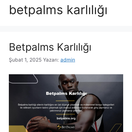
betpalms karlılığı
Betpalms Karlılığı
Şubat 1, 2025
Yazarı:
admin