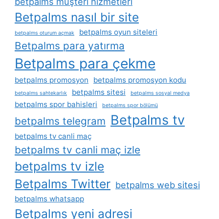
betpalms müşteri hizmetleri
Betpalms nasıl bir site
betpalms oyun siteleri
betpalms oturum açmak
Betpalms para yatırma
Betpalms para çekme
betpalms promosyon
betpalms promosyon kodu
betpalms sitesi
betpalms sahtekarlık
betpalms sosyal medya
betpalms spor bahisleri
betpalms spor bölümü
Betpalms tv
betpalms telegram
betpalms tv canli maç
betpalms tv canli maç izle
betpalms tv izle
Betpalms Twitter
betpalms web sitesi
betpalms whatsapp
Betpalms yeni adresi