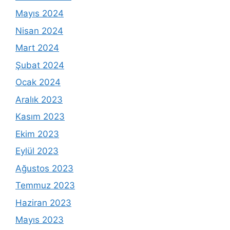
Mayıs 2024
Nisan 2024
Mart 2024
Şubat 2024
Ocak 2024
Aralık 2023
Kasım 2023
Ekim 2023
Eylül 2023
Ağustos 2023
Temmuz 2023
Haziran 2023
Mayıs 2023