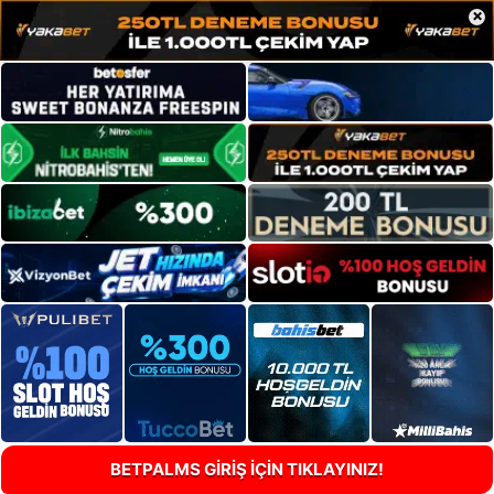
×
BETPALMS GİRİŞ İÇİN TIKLAYINIZ!