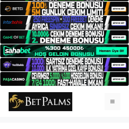
İçeriğe
atla
Menü