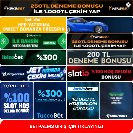
×
BETPALMS GİRİŞ İÇİN TIKLAYINIZ!