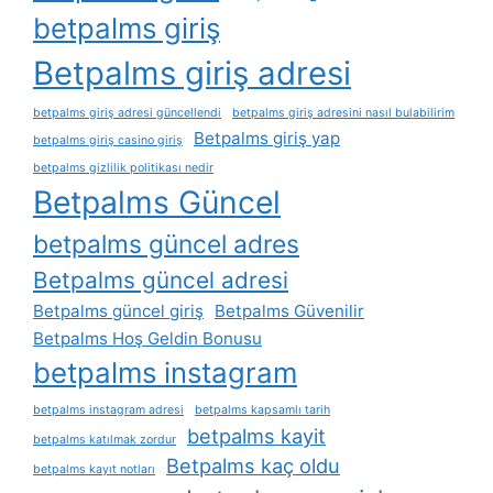
betpalms giriş
Betpalms giriş adresi
betpalms giriş adresi güncellendi
betpalms giriş adresini nasıl bulabilirim
Betpalms giriş yap
betpalms giriş casino giriş
betpalms gizlilik politikası nedir
Betpalms Güncel
betpalms güncel adres
Betpalms güncel adresi
Betpalms güncel giriş
Betpalms Güvenilir
Betpalms Hoş Geldin Bonusu
betpalms instagram
betpalms instagram adresi
betpalms kapsamlı tarih
betpalms kayit
betpalms katılmak zordur
Betpalms kaç oldu
betpalms kayıt notları