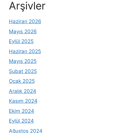
Arşivler
Haziran 2026
Mayıs 2026
Eylül 2025
Haziran 2025
Mayıs 2025
Şubat 2025
Ocak 2025
Aralık 2024
Kasım 2024
Ekim 2024
Eylül 2024
Ağustos 2024