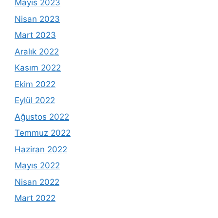
Mayıs 2023
Nisan 2023
Mart 2023
Aralık 2022
Kasım 2022
Ekim 2022
Eylül 2022
Ağustos 2022
Temmuz 2022
Haziran 2022
Mayıs 2022
Nisan 2022
Mart 2022