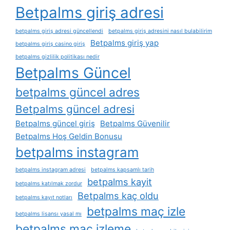
Betpalms giriş adresi
betpalms giriş adresi güncellendi
betpalms giriş adresini nasıl bulabilirim
Betpalms giriş yap
betpalms giriş casino giriş
betpalms gizlilik politikası nedir
Betpalms Güncel
betpalms güncel adres
Betpalms güncel adresi
Betpalms güncel giriş
Betpalms Güvenilir
Betpalms Hoş Geldin Bonusu
betpalms instagram
betpalms instagram adresi
betpalms kapsamlı tarih
betpalms kayit
betpalms katılmak zordur
Betpalms kaç oldu
betpalms kayıt notları
betpalms maç izle
betpalms lisansı yasal mı
betpalms maç izleme