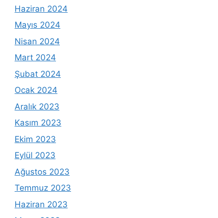
Haziran 2024
Mayıs 2024
Nisan 2024
Mart 2024
Şubat 2024
Ocak 2024
Aralık 2023
Kasım 2023
Ekim 2023
Eylül 2023
Ağustos 2023
Temmuz 2023
Haziran 2023