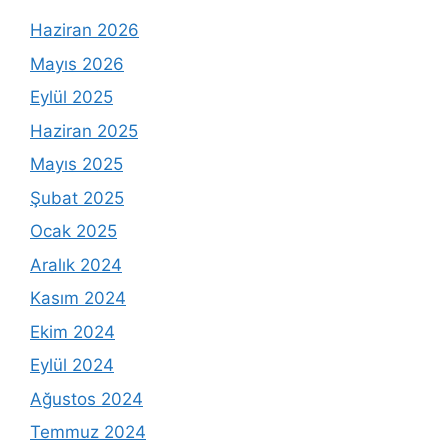
Haziran 2026
Mayıs 2026
Eylül 2025
Haziran 2025
Mayıs 2025
Şubat 2025
Ocak 2025
Aralık 2024
Kasım 2024
Ekim 2024
Eylül 2024
Ağustos 2024
Temmuz 2024