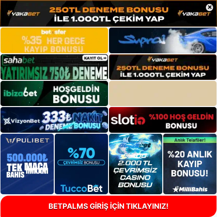
×
BETPALMS GİRİŞ İÇİN TIKLAYINIZ!