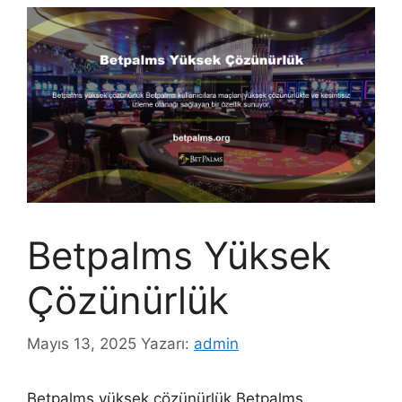
Betpalms Yüksek
Çözünürlük
Mayıs 13, 2025
Yazarı:
admin
Betpalms yüksek çözünürlük Betpalms