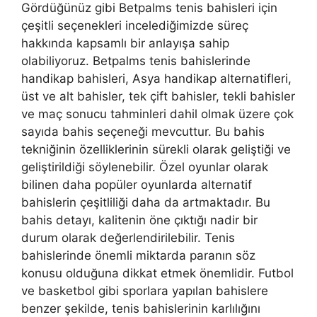
Gördüğünüz gibi Betpalms tenis bahisleri için
çeşitli seçenekleri incelediğimizde süreç
hakkında kapsamlı bir anlayışa sahip
olabiliyoruz. Betpalms tenis bahislerinde
handikap bahisleri, Asya handikap alternatifleri,
üst ve alt bahisler, tek çift bahisler, tekli bahisler
ve maç sonucu tahminleri dahil olmak üzere çok
sayıda bahis seçeneği mevcuttur. Bu bahis
tekniğinin özelliklerinin sürekli olarak geliştiği ve
geliştirildiği söylenebilir. Özel oyunlar olarak
bilinen daha popüler oyunlarda alternatif
bahislerin çeşitliliği daha da artmaktadır. Bu
bahis detayı, kalitenin öne çıktığı nadir bir
durum olarak değerlendirilebilir. Tenis
bahislerinde önemli miktarda paranın söz
konusu olduğuna dikkat etmek önemlidir. Futbol
ve basketbol gibi sporlara yapılan bahislere
benzer şekilde, tenis bahislerinin karlılığını