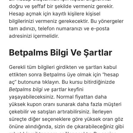
doğru ve şeffaf bir şekilde vermeniz gerekir.
Hesap açmak için kayıtlı kişilere kişisel
bilgilerinizi vermeniz gerekecektir. Bu yönergeler
tam adınızı, telefon numaranızı ve e-posta
adresinizi içermelidir.
Betpalms Bilgi Ve Şartlar
Gerekli tüm bilgileri girdikten ve şartları kabul
ettikten sonra Betpalms üye olmak için “hesap
aç” butonuna tıklayın. Bu kursu bitirdiğinizde
Betpalms bilgi ve şartlar
keyfini
yaşayabileceksiniz. Normal fiyattan daha
yüksek kupon oranı sunarak daha fazla müşteri
çekebilir ve satışları artırabilirsiniz. İlerleyen
süreçte diğer seçeneklere göre yüksek oran göz
önüne alındığında, sizin de çıkarabileceğiniz gibi