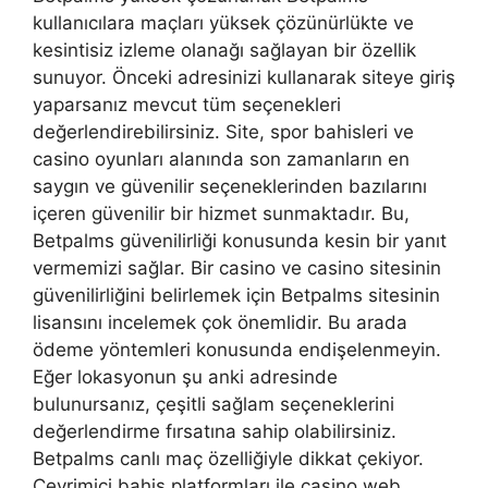
kullanıcılara maçları yüksek çözünürlükte ve
kesintisiz izleme olanağı sağlayan bir özellik
sunuyor. Önceki adresinizi kullanarak siteye giriş
yaparsanız mevcut tüm seçenekleri
değerlendirebilirsiniz. Site, spor bahisleri ve
casino oyunları alanında son zamanların en
saygın ve güvenilir seçeneklerinden bazılarını
içeren güvenilir bir hizmet sunmaktadır. Bu,
Betpalms güvenilirliği konusunda kesin bir yanıt
vermemizi sağlar. Bir casino ve casino sitesinin
güvenilirliğini belirlemek için Betpalms sitesinin
lisansını incelemek çok önemlidir. Bu arada
ödeme yöntemleri konusunda endişelenmeyin.
Eğer lokasyonun şu anki adresinde
bulunursanız, çeşitli sağlam seçeneklerini
değerlendirme fırsatına sahip olabilirsiniz.
Betpalms canlı maç özelliğiyle dikkat çekiyor.
Çevrimiçi bahis platformları ile casino web