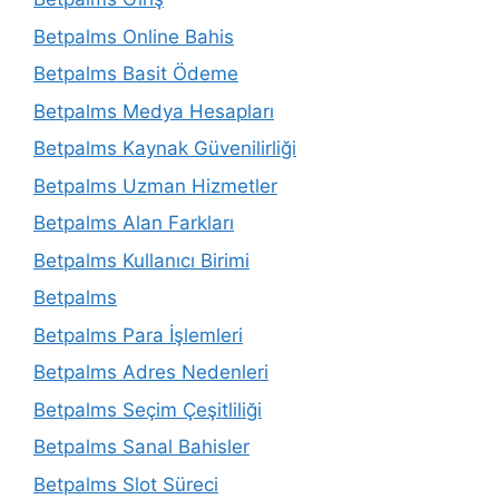
Betpalms Online Bahis
Betpalms Basit Ödeme
Betpalms Medya Hesapları
Betpalms Kaynak Güvenilirliği
Betpalms Uzman Hizmetler
Betpalms Alan Farkları
Betpalms Kullanıcı Birimi
Betpalms
Betpalms Para İşlemleri
Betpalms Adres Nedenleri
Betpalms Seçim Çeşitliliği
Betpalms Sanal Bahisler
Betpalms Slot Süreci