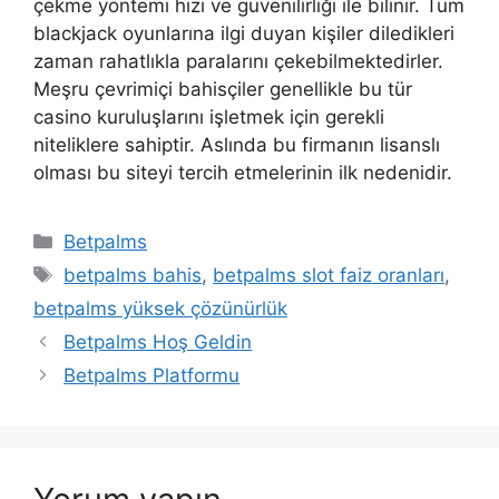
çekme yöntemi hızı ve güvenilirliği ile bilinir. Tüm
blackjack oyunlarına ilgi duyan kişiler diledikleri
zaman rahatlıkla paralarını çekebilmektedirler.
Meşru çevrimiçi bahisçiler genellikle bu tür
casino kuruluşlarını işletmek için gerekli
niteliklere sahiptir. Aslında bu firmanın lisanslı
olması bu siteyi tercih etmelerinin ilk nedenidir.
Kategoriler
Betpalms
Etiketler
betpalms bahis
,
betpalms slot faiz oranları
,
betpalms yüksek çözünürlük
Yazı
Betpalms Hoş Geldin
dolaşımı
Betpalms Platformu