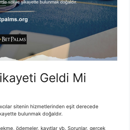
ikayeti Geldi Mi
nıcılar sitenin hizmetlerinden eşit derecede
kayette bulunmak doğaldır.
çekme, ödemeler, kayıtlar vb. Sorunlar, gerçek