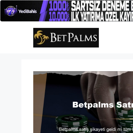
İçeriğe
atla