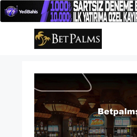
İçeriğe
atla