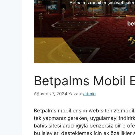
Betpalms Mobil E
Ağustos 7, 2024
Yazarı:
admin
Betpalms mobil erişim web sitenize mobil
tek yapmanız gereken, uygulamayı indirirke
bahis sitesi aracılığıyla benzersiz bir prof
bu işlevleri desteklemek için ek özellikler