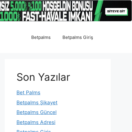
Betpalms
Betpalms Giriş
Son Yazılar
Bet Palms
Betpalms Şikayet
Betpalms Güncel
Betpalms Adresi